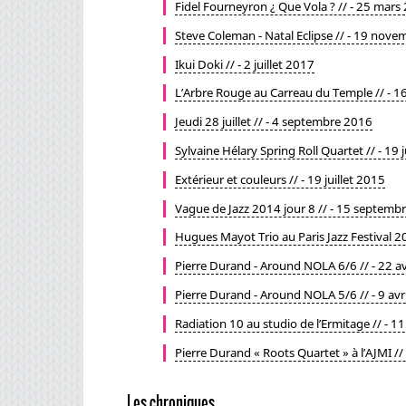
Fidel Fourneyron ¿ Que Vola ? // - 25 mars
Steve Coleman - Natal Eclipse // - 19 nov
Ikui Doki // - 2 juillet 2017
L’Arbre Rouge au Carreau du Temple // - 1
Jeudi 28 juillet // - 4 septembre 2016
Sylvaine Hélary Spring Roll Quartet // - 19 
Extérieur et couleurs // - 19 juillet 2015
Vague de Jazz 2014 jour 8 // - 15 septemb
Hugues Mayot Trio au Paris Jazz Festival 2
Pierre Durand - Around NOLA 6/6 // - 22 av
Pierre Durand - Around NOLA 5/6 // - 9 avr
Radiation 10 au studio de l’Ermitage // - 1
Pierre Durand « Roots Quartet » à l’AJMI // 
Les chroniques