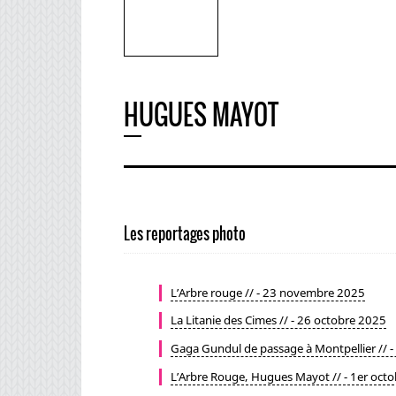
HUGUES MAYOT
Les reportages photo
L’Arbre rouge // - 23 novembre 2025
La Litanie des Cimes // - 26 octobre 2025
Gaga Gundul de passage à Montpellier // 
L’Arbre Rouge, Hugues Mayot // - 1er oct