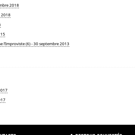
embre 2018
in 2018
6
015
he l’Improviste (6) - 30 septembre 2013
2017
017