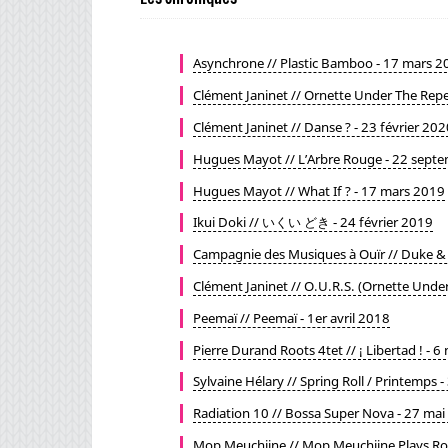
Asynchrone // Plastic Bamboo - 17 mars 2
Clément Janinet // Ornette Under The Repet
Clément Janinet // Danse ? - 23 février 202
Hugues Mayot // L’Arbre Rouge - 22 sept
Hugues Mayot // What If ? - 17 mars 2019
Ikui Doki // いくい どき - 24 février 2019
Campagnie des Musiques à Ouïr // Duke & 
Clément Janinet // O.U.R.S. (Ornette Under
Peemaï // Peemaï - 1er avril 2018
Pierre Durand Roots 4tet // ¡ Libertad ! -
Sylvaine Hélary // Spring Roll / Printemps 
Radiation 10 // Bossa Super Nova - 27 ma
Mop Meuchiine // Mop Meuchiine Plays Ro