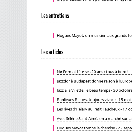
Les entretiens
Hugues Mayot, un musicien aux grands fo
Les articles
Nø Førmat fête ses 20 ans : tous à bord ! 
Jazzdor à Budapest donne raison à l’Europe
Jazz à la Villette, le beau temps - 30 octob
Banlieues Bleues, toujours vivace - 15 mai
Les rives d’Hélary au Petit Faucheux - 17 
Avec Sélène Saint-Aimé, on a marché sur l
Hugues Mayot tombe la chemise - 22 sep