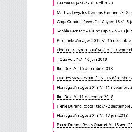
Peemaï au JAM // - 30 avril 2023
Mathias Lévy, les Démons Familiers // - 2 
Gaga Gundul : Peemaï et Gayam 16 // - 5 j
Sophie Bernado « Bruno Lapin » // - 13 ju
Pêle-mêle d’images 2019 // - 15 décembre
Fidel Fourneyron - Qué volá // - 29 septe
¿ Que Vola ? // - 10 juin 2019
Ikui Doki // - 16 décembre 2018
Hugues Mayot What If ? // - 16 décembre
Florilège d’images 2018 // - 11 novembre
Ikui Doki // - 11 novembre 2018
Pierre Durand Roots 4tet // - 2 septembre
Florilège d’images 2018 // - 17 juin 2018
Pierre Durand Roots Quartet // - 15 avril 