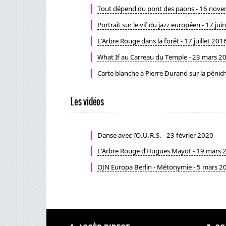
Tout dépend du pont des paons - 16 nov
Portrait sur le vif du jazz européen - 17 ju
L’Arbre Rouge dans la forêt - 17 juillet 201
What If au Carreau du Temple - 23 mars 2
Carte blanche à Pierre Durand sur la pénic
Les vidéos
Danse avec l’O.U.R.S. - 23 février 2020
L’Arbre Rouge d’Hugues Mayot - 19 mars 
OJN Europa Berlin - Métonymie - 5 mars 2