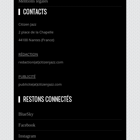
Mentions légales
CONTACTS
Citizen Jazz
2 place de la Chapelle
44100 Nantes (France)
RÉDACTION
redaction(at)citizenjazz.com
PUBLICITÉ
publicite(at)citizenjazz.com
RESTONS CONNECTÉS
BlueSky
Facebook
Instagram