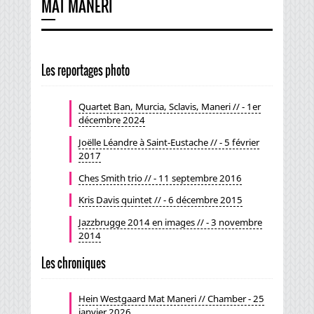
MAT MANERI
Les reportages photo
Quartet Ban, Murcia, Sclavis, Maneri // - 1er
décembre 2024
Joëlle Léandre à Saint-Eustache // - 5 février
2017
Ches Smith trio // - 11 septembre 2016
Kris Davis quintet // - 6 décembre 2015
Jazzbrugge 2014 en images // - 3 novembre
2014
Les chroniques
Hein Westgaard Mat Maneri // Chamber - 25
janvier 2026