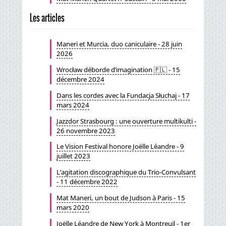
Les articles
Maneri et Murcia, duo caniculaire - 28 juin
2026
Wrocław déborde d’imagination 🇵🇱 - 15
décembre 2024
Dans les cordes avec la Fundacja Słuchaj - 17
mars 2024
Jazzdor Strasbourg : une ouverture multikulti -
26 novembre 2023
Le Vision Festival honore Joëlle Léandre - 9
juillet 2023
L’agitation discographique du Trio-Convulsant
- 11 décembre 2022
Mat Maneri, un bout de Judson à Paris - 15
mars 2020
Joëlle Léandre de New York à Montreuil - 1er