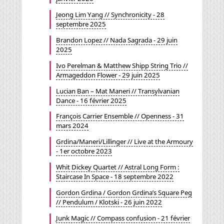
Jeong Lim Yang // Synchronicity - 28
septembre 2025
Brandon Lopez // Nada Sagrada - 29 juin
2025
Ivo Perelman & Matthew Shipp String Trio //
Armageddon Flower - 29 juin 2025
Lucian Ban – Mat Maneri // Transylvanian
Dance - 16 février 2025
François Carrier Ensemble // Openness - 31
mars 2024
Grdina/Maneri/Lillinger // Live at the Armoury
- 1er octobre 2023
Whit Dickey Quartet // Astral Long Form :
Staircase In Space - 18 septembre 2022
Gordon Grdina / Gordon Grdina’s Square Peg
// Pendulum / Klotski - 26 juin 2022
Junk Magic // Compass confusion - 21 février