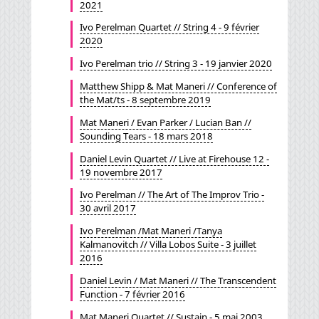
2021
Ivo Perelman Quartet // String 4 - 9 février
2020
Ivo Perelman trio // String 3 - 19 janvier 2020
Matthew Shipp & Mat Maneri // Conference of
the Mat/ts - 8 septembre 2019
Mat Maneri / Evan Parker / Lucian Ban //
Sounding Tears - 18 mars 2018
Daniel Levin Quartet // Live at Firehouse 12 -
19 novembre 2017
Ivo Perelman // The Art of The Improv Trio -
30 avril 2017
Ivo Perelman /Mat Maneri /Tanya
Kalmanovitch // Villa Lobos Suite - 3 juillet
2016
Daniel Levin / Mat Maneri // The Transcendent
Function - 7 février 2016
Mat Maneri Quartet // Sustain - 5 mai 2003