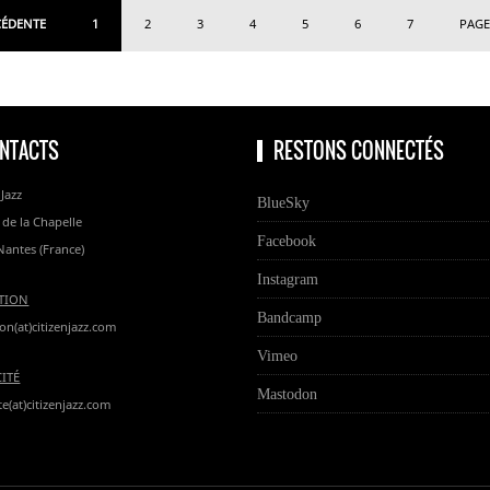
CÉDENTE
1
2
3
4
5
6
7
PAGE
NTACTS
RESTONS CONNECTÉS
 Jazz
BlueSky
 de la Chapelle
Facebook
Nantes (France)
Instagram
TION
Bandcamp
on(at)citizenjazz.com
Vimeo
CITÉ
Mastodon
te(at)citizenjazz.com