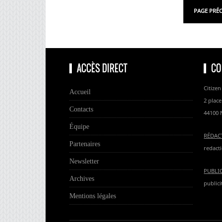
PAGE PRÉ
ACCÈS DIRECT
CO
Citizen
Accueil
2 place
Contacts
44100 
Équipe
RÉDAC
Partenaires
redacti
Newsletter
PUBLI
Archives
publici
Mentions légales