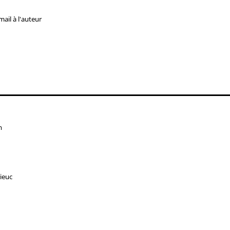
ail à l'auteur
n
rieuc