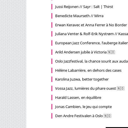
Jussi Reijonen // Sayr : Salt | Thirst
Benedicte Maurseth // Mirra
Erwan Keravec et Anna Ferrer à No Border
Juliana Venter & Rolf-Erik Nystrøm // Kass
European Jazz Conference, l’auberge italie
Arild Andersen jubile à Victoria 🇳🇴
Oslo Jazzfestival, la chance sourit aux aud
Hélène Labarrière, en dehors des cases
Karolina Juzwa, better together
Vossa Jazz, lumières du phare ouest 🇳🇴
Harald Lassen, en équilibre
Jonas Cambien, le jeu qui compte
Den Andre Festivalen à Oslo 🇳🇴