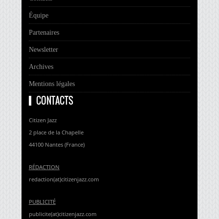
Équipe
Partenaires
Newsletter
Archives
Mentions légales
CONTACTS
Citizen Jazz
2 place de la Chapelle
44100 Nantes (France)
RÉDACTION
redaction(at)citizenjazz.com
PUBLICITÉ
publicite(at)citizenjazz.com