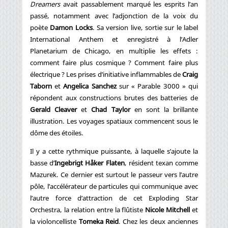
Dreamers
avait passablement marqué les esprits l’an
passé, notamment avec l’adjonction de la voix du
poète
Damon Locks
. Sa version live, sortie sur le label
International Anthem et enregistré à l’Adler
Planetarium de Chicago, en multiplie les effets :
comment faire plus cosmique ? Comment faire plus
électrique ? Les prises d’initiative inflammables de
Craig
Taborn
et
Angelica Sanchez
sur « Parable 3000 » qui
répondent aux constructions brutes des batteries de
Gerald Cleaver
et
Chad Taylor
en sont la brillante
illustration. Les voyages spatiaux commencent sous le
dôme des étoiles.
Il y a cette rythmique puissante, à laquelle s’ajoute la
basse d’
Ingebrigt Håker Flaten
, résident texan comme
Mazurek. Ce dernier est surtout le passeur vers l’autre
pôle, l’accélérateur de particules qui communique avec
l’autre force d’attraction de cet Exploding Star
Orchestra, la relation entre la flûtiste
Nicole Mitchell
et
la violoncelliste
Tomeka Reid
. Chez les deux anciennes