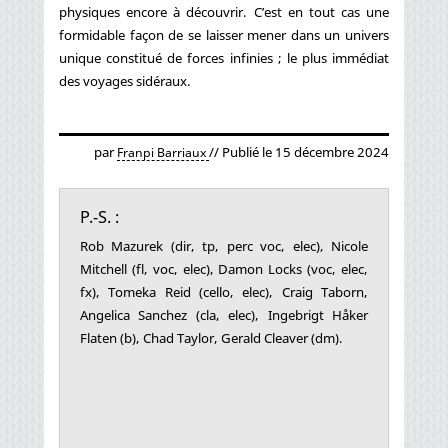
physiques encore à découvrir. C’est en tout cas une
formidable façon de se laisser mener dans un univers
unique constitué de forces infinies ; le plus immédiat
des voyages sidéraux.
par
// Publié le 15 décembre 2024
Franpi Barriaux
P.-S. :
Rob Mazurek (dir, tp, perc voc, elec), Nicole
Mitchell (fl, voc, elec), Damon Locks (voc, elec,
fx), Tomeka Reid (cello, elec), Craig Taborn,
Angelica Sanchez (cla, elec), Ingebrigt Håker
Flaten (b), Chad Taylor, Gerald Cleaver (dm).