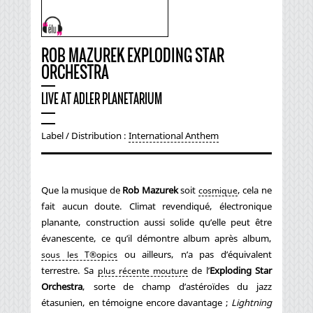
ROB MAZUREK EXPLODING STAR
ORCHESTRA
LIVE AT ADLER PLANETARIUM
Label / Distribution :
International Anthem
Que la musique de
Rob Mazurek
soit
, cela ne
cosmique
fait aucun doute. Climat revendiqué, électronique
planante, construction aussi solide qu’elle peut être
évanescente, ce qu’il démontre album après album,
ou ailleurs, n’a pas d’équivalent
sous les T®opics
terrestre. Sa
de l’
Exploding Star
plus récente mouture
Orchestra
, sorte de champ d’astéroïdes du jazz
étasunien, en témoigne encore davantage ;
Lightning