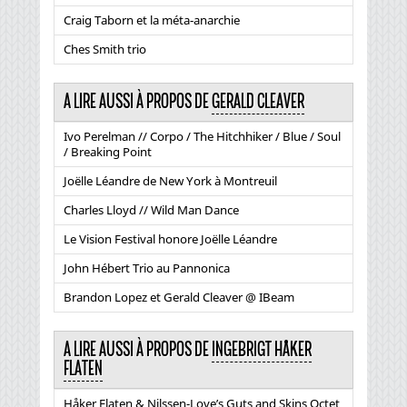
Craig Taborn et la méta-anarchie
Ches Smith trio
A LIRE AUSSI À PROPOS DE
GERALD CLEAVER
Ivo Perelman // Corpo / The Hitchhiker / Blue / Soul
/ Breaking Point
Joëlle Léandre de New York à Montreuil
Charles Lloyd // Wild Man Dance
Le Vision Festival honore Joëlle Léandre
John Hébert Trio au Pannonica
Brandon Lopez et Gerald Cleaver @ IBeam
A LIRE AUSSI À PROPOS DE
INGEBRIGT HÅKER
FLATEN
Håker Flaten & Nilssen-Love’s Guts and Skins Octet