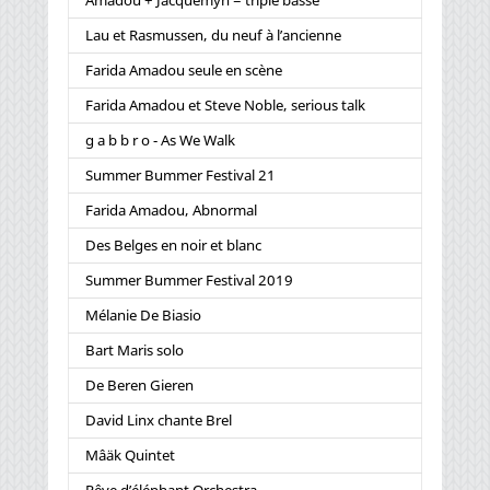
Amadou + Jacquemyn = triple basse
Lau et Rasmussen, du neuf à l’ancienne
Farida Amadou seule en scène
Farida Amadou et Steve Noble, serious talk
g a b b r o - As We Walk
Summer Bummer Festival 21
Farida Amadou, Abnormal
Des Belges en noir et blanc
Summer Bummer Festival 2019
Mélanie De Biasio
Bart Maris solo
De Beren Gieren
David Linx chante Brel
Mâäk Quintet