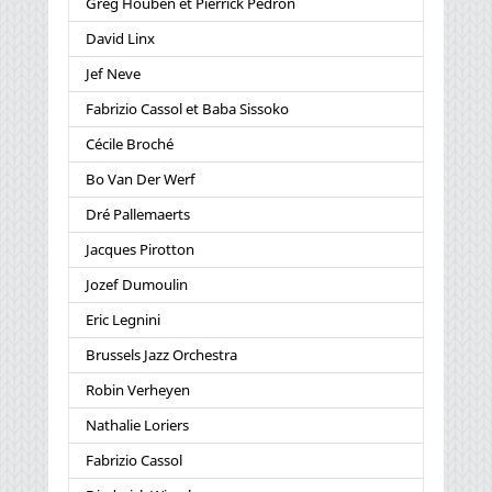
Greg Houben et Pierrick Pédron
David Linx
Jef Neve
Fabrizio Cassol et Baba Sissoko
Cécile Broché
Bo Van Der Werf
Dré Pallemaerts
Jacques Pirotton
Jozef Dumoulin
Eric Legnini
Brussels Jazz Orchestra
Robin Verheyen
Nathalie Loriers
Fabrizio Cassol