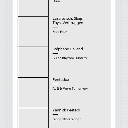
Hum.
Lazarevitch, Sluijs,
Thys, Verbruggen
Free Four
Stéphane Galland
& The Rhythm Hunters
Pentadox
As If It Were Tomorrow
Yannick Peeters
GingerBlackGinger