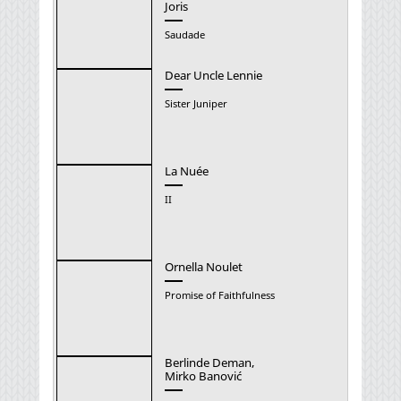
Joris
Saudade
Dear Uncle Lennie
Sister Juniper
La Nuée
II
Ornella Noulet
Promise of Faithfulness
Berlinde Deman,
Mirko Banović