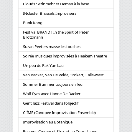
Clouds : Azinmehr et Deman à la base
INcluster Brussels Improvisers
Punk Kong
Festival BRAND ! In the Spirit of Peter
Brötzmann
Suzan Peeters masse les touches
Soirée musiques improvisées à Heakem Theatre
Un peu de Pak Yan Lau
Van Isacker, Van De Velde, Stokart, Callewaert
Summer Bummer toujours en feu
Wolf Eyes avec Hanne De Backer
Gent Jazz Festival dans l’objectif
C-ÎME (Canopée Improvisation Ensemble)
Improvisation au Botanique
Peeters, Cremer et Stokart au Cobra Jaune